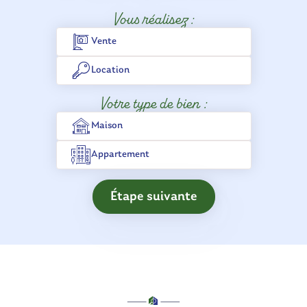
Vous réalisez :
Vente
Location
Votre type de bien :
Maison
Appartement
Étape suivante