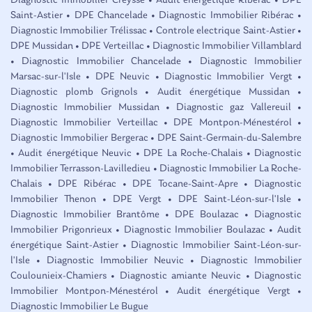
Diagnostic Immobilier Creysse
•
Audit énergétique Ribérac
•
DPE
Saint-Astier
•
DPE Chancelade
•
Diagnostic Immobilier Ribérac
•
Diagnostic Immobilier Trélissac
•
Controle electrique Saint-Astier
•
DPE Mussidan
•
DPE Verteillac
•
Diagnostic Immobilier Villamblard
•
Diagnostic Immobilier Chancelade
•
Diagnostic Immobilier
Marsac-sur-l'Isle
•
DPE Neuvic
•
Diagnostic Immobilier Vergt
•
Diagnostic plomb Grignols
•
Audit énergétique Mussidan
•
Diagnostic Immobilier Mussidan
•
Diagnostic gaz Vallereuil
•
Diagnostic Immobilier Verteillac
•
DPE Montpon-Ménestérol
•
Diagnostic Immobilier Bergerac
•
DPE Saint-Germain-du-Salembre
•
Audit énergétique Neuvic
•
DPE La Roche-Chalais
•
Diagnostic
Immobilier Terrasson-Lavilledieu
•
Diagnostic Immobilier La Roche-
Chalais
•
DPE Ribérac
•
DPE Tocane-Saint-Apre
•
Diagnostic
Immobilier Thenon
•
DPE Vergt
•
DPE Saint-Léon-sur-l'Isle
•
Diagnostic Immobilier Brantôme
•
DPE Boulazac
•
Diagnostic
Immobilier Prigonrieux
•
Diagnostic Immobilier Boulazac
•
Audit
énergétique Saint-Astier
•
Diagnostic Immobilier Saint-Léon-sur-
l'Isle
•
Diagnostic Immobilier Neuvic
•
Diagnostic Immobilier
Coulounieix-Chamiers
•
Diagnostic amiante Neuvic
•
Diagnostic
Immobilier Montpon-Ménestérol
•
Audit énergétique Vergt
•
Diagnostic Immobilier Le Bugue